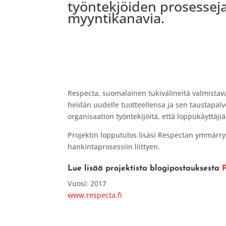
työntekjöiden prosesseja
myyntikanavia.
Respecta, suomalainen tukivälineitä valmistav
heidän uudelle tuotteellensa ja sen taustapalvel
organisaation työntekijöitä, että loppukäyttäj
Projektin lopputulos lisäsi Respectan ymmärr
hankintaprosessiin liittyen.
Lue lisää projektista blogipostauksesta
P
Vuosi: 2017
www.respecta.fi