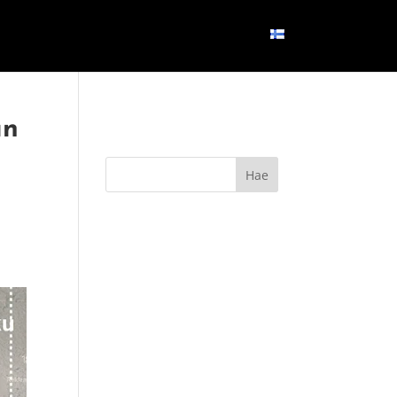
OSETELI
BLOGI
YHTEYS
SUOMI
un
|