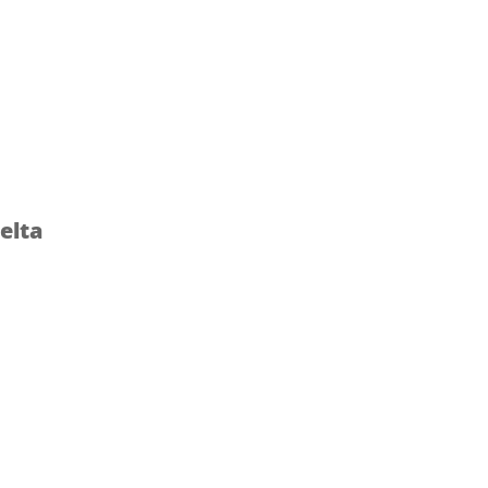
ko? Ota yhteyttä niin jutellaan lisää.
elta