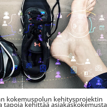
n kokemuspolun kehitysprojektin
ita tapoja kehittää asiakaskokemusta