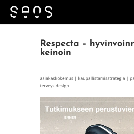
Respecta – hyvinvoin
keinoin
asiakaskokemus | kaupallistamisstrategia | p
terveys design