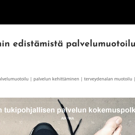
ETUSIVU
PALVELUT
INNOVAATI
nin edistämistä palvelumuotoil
alvelumuotoilu | palvelun kehittäminen | terveydenalan muotoilu 