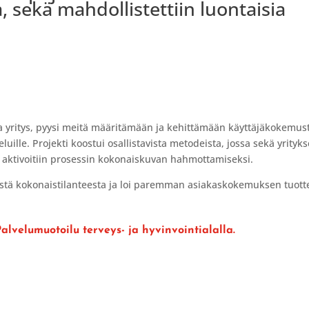
, sekä mahdollistettiin luontaisia
a yritys, pyysi meitä määritämään ja kehittämään käyttäjäkokemus
uille. Projekti koostui osallistavista metodeista, jossa sekä yrityk
iä aktivoitiin prosessin kokonaiskuvan hahmottamiseksi.
ystä kokonaistilanteesta ja loi paremman asiakaskokemuksen tuot
alvelumuotoilu terveys- ja hyvinvointialalla.