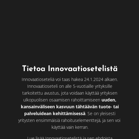
Tietoa Innovaatiosetelistä
Innovaatioseteliä voi taas hakea 24.1.2024 alkaen.
Innovaatioseteli on alle 5-vuotiaille yrityksille
tarkoitettu avustus, jota voidaan käyttää yrityksen
ulkopuolisen osaamisen rahoittamiseen
uuden,
kansainväliseen kasvuun tähtäävän tuote- tai
palveluidean kehittämisessä
. Se on yleisesti
yritysten ensimmäisiä rahoituselementtejä, ja sen voi
käyttää vain kerran.
Lue lisää Innovaatiosetelistä ja sen ehdoista