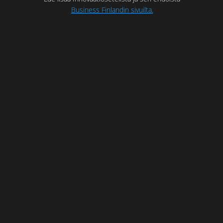
Business Finlandin sivuilta.
Hakeminen on helppoa
Autamme sinua hakemuksen tekemisessä, jotta
prosessi olisi osaltasi mahdollisimman vaivaton.
4 500 € avustusta