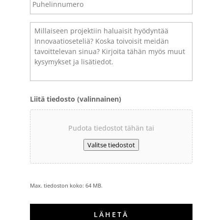
Kysymykset
ja
lisätiedot
*
Liitä tiedosto (valinnainen)
Pudota tiedostot tähän tai
Valitse tiedostot
Max. tiedoston koko: 64 MB.