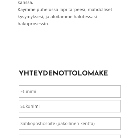
kanssa.
Käymme puhelussa läpi tarpeesi, mahdolliset
kysymyksesi, ja aloitamme halutessasi
hakuprosessin.
YHTEYDENOTTOLOMAKE
Nimi
Etunimi
Sukunim
Sähköpostiosoite
(pakollinen
kenttä)
*
Puhelinnumero