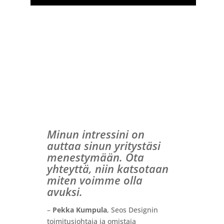
Minun intressini on
auttaa sinun yritystäsi
menestymään. Ota
yhteyttä, niin katsotaan
miten voimme olla
avuksi.
–
Pekka Kumpula
, Seos Designin
toimitusjohtaja ja omistaja