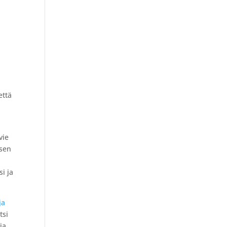
että
vie
 sen
si ja
ja
tsi
ja