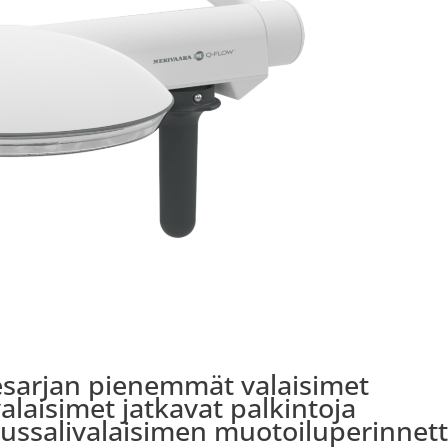
esarjan pienemmät valaisimet
alaisimet jatkavat palkintoja
aussalivalaisimen muotoiluperinnett