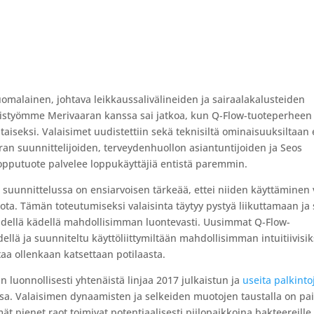
omalainen, johtava leikkaussalivälineiden ja sairaalakalusteiden
hteistyömme Merivaaran kanssa sai jatkoa, kun Q-Flow-tuoteperheen
aiseksi. Valaisimet uudistettiin sekä teknisiltä ominaisuuksiltaan 
aran suunnittelijoiden, terveydenhuollon asiantuntijoiden ja Seos
opputuote palvelee loppukäyttäjiä entistä paremmin.
 suunnittelussa on ensiarvoisen tärkeää, ettei niiden käyttäminen 
a. Tämän toteutumiseksi valaisinta täytyy pystyä liikuttamaan ja
hdellä kädellä mahdollisimman luontevasti. Uusimmat Q-Flow-
ellä ja suunniteltu käyttöliittymiltään mahdollisimman intuitiivisik
staa ollenkaan katsettaan potilaasta.
n luonnollisesti yhtenäistä linjaa 2017 julkaistun ja
useita palkinto
a. Valaisimen dynaamisten ja selkeiden muotojen taustalla on pai
t pienet raot toimivat potentiaalisesti piilopaikkoina bakteereille 