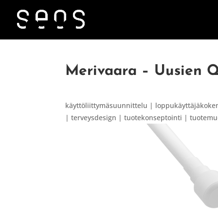
Merivaara – Uusien Q
käyttöliittymäsuunnittelu | loppukäyttäjäkoke
| terveysdesign | tuotekonseptointi | tuotemuo