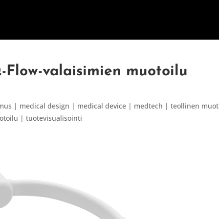
ETUSIVU
PALVELUT
INNOVAATI
-Flow-valaisimien muotoilu
mus | medical design | medical device | medtech | teollinen muot
toilu | tuotevisualisointi