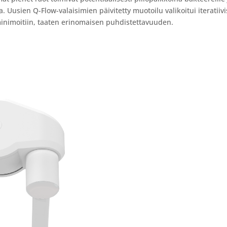
 Uusien Q-Flow-valaisimien päivitetty muotoilu valikoitui iteratiiv
inimoitiin, taaten erinomaisen puhdistettavuuden.