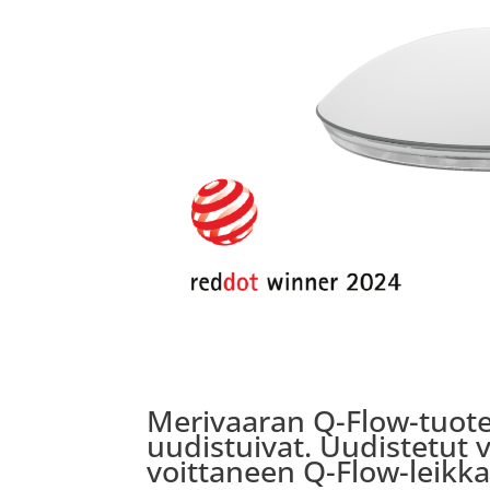
Merivaaran Q-Flow-tuot
uudistuivat. Uudistetut v
voittaneen Q-Flow-leikk