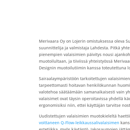
Merivaara Oy on Lojerin omistuksessa oleva Su
suunnittelija ja valmistaja Lahdesta. Pitkä y
pienempien valaisimien päivitys nousi ajankoht
muotoilultaan, ja tiiviissä yhteistyössä Meriva
Designin muotoilutiimin kanssa toteutettuna l
Sairaalaympäristöön tarkoitettujen valaisimien
tarpeettomasti hoitavan henkilökunnan huomiot
valotehoa säätäämään samanaikaisesti vain y
valaisimet ovat täysin operoitavissa yhdellä käd
ergonomisiksi niin, ettei käyttäjän tarvitse no
Uudistettujen valaisimien muotokieleltä haettii
voittaneen Q-Flow-leikkaussalivalaisimen
kanss
estetiikka, myös käytäntö. Jakosaumojen jättämä