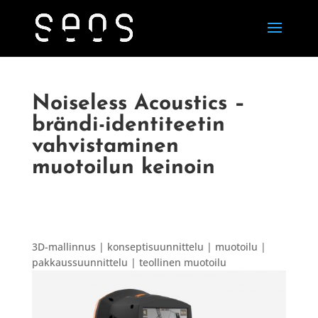
Noiseless Acoustics –
brändi-identiteetin
vahvistaminen
muotoilun keinoin
3D-mallinnus | konseptisuunnittelu | muotoilu |
pakkaussuunnittelu | teollinen muotoilu