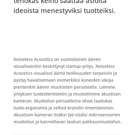
tehokas keino saattaa asioita
ideoista menestyviksi tuotteiksi.
Noiseless Acoustics on suomalainen äänen
visualisointiin keskittynyt startup-yritys. Noiseless
Acoustics visualisoi ääntä teollisuuden tarpeisiin ja
pystyy havaitsemaan esimerkiksi koneiden vikoja
pientenkin äänen muutosten perusteella. Loimme
yrityksen tuoteidentiteetin ja muotoilimme akustisen
kameran. Muotoilun periaatteina olivat laadukas
tuote-ergonomia ja selkeä brändin ilmentäminen.
Akustisen kameran lisäksi työ sisälsi mikrosensorien
muotoilun ja kannettavan laukun pakkausmuotoilun.