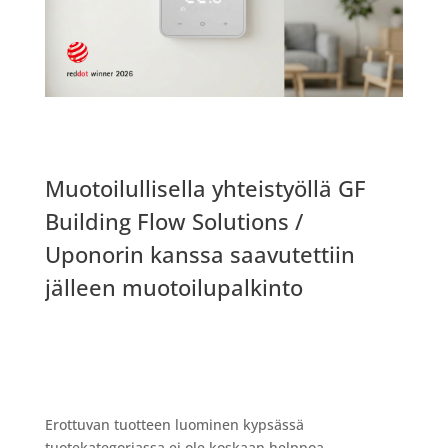
Muotoilullisella yhteistyöllä GF
Building Flow Solutions /
Uponorin kanssa saavutettiin
jälleen muotoilupalkinto
Erottuvan tuotteen luominen kypsässä
tuotekategoriassa ei ole koskaan helppoa.