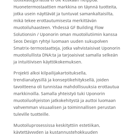
Huonetermostaattien markkina on täynnä tuotteita,
jotka usein näyttävät ja tuntuvat samankaltaisilta,
mikä tekee erottautumisesta merkittävän
muotoiluhaasteen. Yhdessä GF Building Flow
Solutionsin / Uponorin oman muotoilutiimin kanssa
Seos Design ryhtyi luomaan uuden sukupolven
Smatrix-termostaatteja, jotka vahvistaisivat Uponorin
muotoilullista DNA:ta ja tarjoaisivat samalla selkeän
ja intuitiivisen käyttökokemuksen.
Projekti alkoi kilpailijakartoituksella,
trendianalyysillä ja konseptikehityksellä, joiden
tavoitteena oli tunnistaa mahdollisuuksia erottautua
markkinoilla. Samalla yhteistyö tuki Uponorin
muotoiluohjeiston jatkokehitystä ja auttoi luomaan
vahvemman visuaalisen ja toiminnallisen perustan
tuleville tuotteille.
Muotoiluprosessissa keskityttiin estetiikan,
käytettävyyden ja kustannustehokkuuden