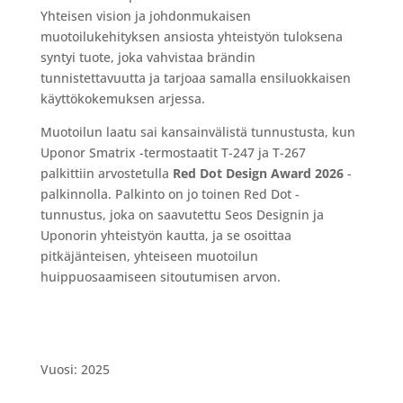
Yhteisen vision ja johdonmukaisen
muotoilukehityksen ansiosta yhteistyön tuloksena
syntyi tuote, joka vahvistaa brändin
tunnistettavuutta ja tarjoaa samalla ensiluokkaisen
käyttökokemuksen arjessa.
Muotoilun laatu sai kansainvälistä tunnustusta, kun
Uponor Smatrix -termostaatit T-247 ja T-267
palkittiin arvostetulla
Red Dot Design Award 2026
-
palkinnolla. Palkinto on jo toinen Red Dot -
tunnustus, joka on saavutettu Seos Designin ja
Uponorin yhteistyön kautta, ja se osoittaa
pitkäjänteisen, yhteiseen muotoilun
huippuosaamiseen sitoutumisen arvon.
Vuosi: 2025