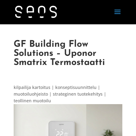
GF Building Flow
Solutions – Uponor
Smatrix Termostaatti
kilpailija kartoitus | konseptisuunnittelu |
muotoiluohjeisto | strateginen tuotekehitys |
teollinen muotoilu