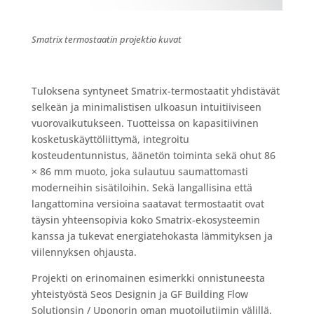
Smatrix termostaatin projektio kuvat
Tuloksena syntyneet Smatrix-termostaatit yhdistävät
selkeän ja minimalistisen ulkoasun intuitiiviseen
vuorovaikutukseen. Tuotteissa on kapasitiivinen
kosketuskäyttöliittymä, integroitu
kosteudentunnistus, äänetön toiminta sekä ohut 86
× 86 mm muoto, joka sulautuu saumattomasti
moderneihin sisätiloihin. Sekä langallisina että
langattomina versioina saatavat termostaatit ovat
täysin yhteensopivia koko Smatrix-ekosysteemin
kanssa ja tukevat energiatehokasta lämmityksen ja
viilennyksen ohjausta.
Projekti on erinomainen esimerkki onnistuneesta
yhteistyöstä Seos Designin ja GF Building Flow
Solutionsin / Uponorin oman muotoilutiimin välillä.