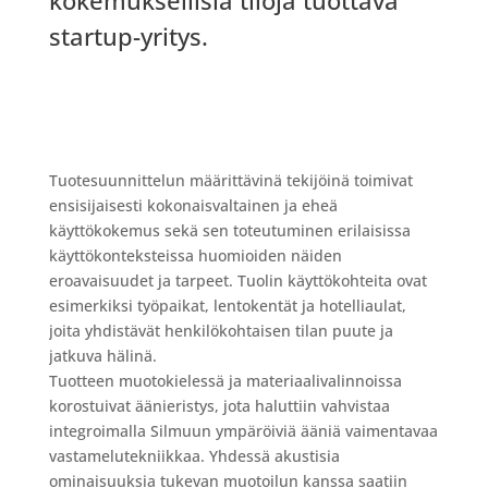
startup-yritys.
Tuotesuunnittelun määrittävinä tekijöinä toimivat
ensisijaisesti kokonaisvaltainen ja eheä
käyttökokemus sekä sen toteutuminen erilaisissa
käyttökonteksteissa huomioiden näiden
eroavaisuudet ja tarpeet. Tuolin käyttökohteita ovat
esimerkiksi työpaikat, lentokentät ja hotelliaulat,
joita yhdistävät henkilökohtaisen tilan puute ja
jatkuva hälinä.
Tuotteen muotokielessä ja materiaalivalinnoissa
korostuivat äänieristys, jota haluttiin vahvistaa
integroimalla Silmuun ympäröiviä ääniä vaimentavaa
vastamelutekniikkaa. Yhdessä akustisia
ominaisuuksia tukevan muotoilun kanssa saatiin