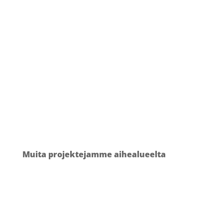
Kiinnostuitko? Ota yhteyttä niin jutellaan
lisää.
Muita projektejamme aihealueelta