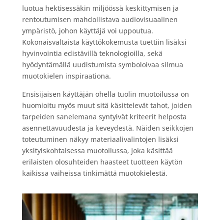
luotua hektisessäkin miljöössä keskittymisen ja
rentoutumisen mahdollistava audiovisuaalinen
ympäristö, johon käyttäjä voi uppoutua.
Kokonaisvaltaista käyttökokemusta tuettiin lisäksi
hyvinvointia edistävillä teknologioilla, sekä
hyödyntämällä uudistumista symboloivaa silmua
muotokielen inspiraationa.
Ensisijaisen käyttäjän ohella tuolin muotoilussa on
huomioitu myös muut sitä käsittelevät tahot, joiden
tarpeiden sanelemana syntyivät kriteerit helposta
asennettavuudesta ja keveydestä. Näiden seikkojen
toteutuminen näkyy materiaalivalintojen lisäksi
yksityiskohtaisessa muotoilussa, joka käsittää
erilaisten olosuhteiden haasteet tuotteen käytön
kaikissa vaiheissa tinkimättä muotokielestä.