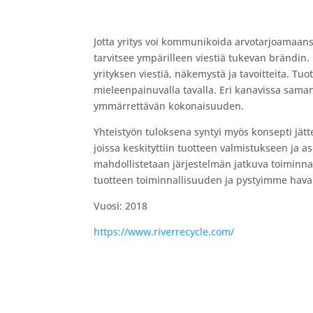
Jotta yritys voi kommunikoida arvotarjoamaansa s
tarvitsee ympärilleen viestiä tukevan brändin.
yrityksen viestiä, näkemystä ja tavoitteita. T
mieleenpainuvalla tavalla. Eri kanavissa saman
ymmärrettävän kokonaisuuden.
Yhteistyön tuloksena syntyi myös konsepti jätt
joissa keskityttiin tuotteen valmistukseen ja as
mahdollistetaan järjestelmän jatkuva toiminnal
tuotteen toiminnallisuuden ja pystyimme hava
Vuosi: 2018
https://www.riverrecycle.com/
Kiinnostuit