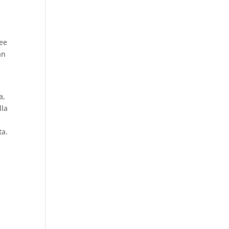
kee
an
a,
lla
ta.