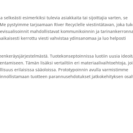
elkeästi esimerkiksi tulevia asiakkaita tai sijoittajia varten, se
 Me pystyimme tarjoamaan River Recyclelle viestintätavan, joka tu
uotevisualisoinnit mahdollistavat kommunikoinnin ja tarinankerronn
aikaisesti kerrottu viesti vahvistaa ydinsanomaa ja luo helposti
eenkeräysjärjestelmästä. Tuotekonseptoinnissa luotiin uusia ideoit
entamiseen. Tämän lisäksi vertailtiin eri materiaalivaihtoehtoja, joi
lisuus erilaisissa sääoloissa. Prototypoinnin avulla varmistimme
innollistamaan tuotteen parannusehdotukset jatkokehityksen osal
ko? Ota yhteyttä niin jutellaan lisää.