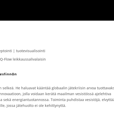
ETUSIVU
PALVELUT
INNOVAATI
ptointi | tuotevisualisointi
iestinnän
n selkeä. He haluavat kääntää globaalin jätekriisin arvoa tuottavak
innovaatioon, jolla voidaan kerätä maailman vesistöissä ajelehtiva
na sekä energiantuotannossa. Toiminta puhdistaa vesistöjä, elvyttä
le, jossa jätehuolto ei ole kehittynyttä.