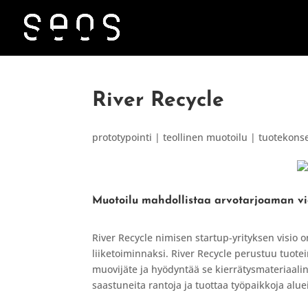
River Recycle
prototypointi | teollinen muotoilu | tuotekonse
Muotoilu mahdollistaa arvotarjoaman v
River Recycle nimisen startup-yrityksen visio o
liiketoiminnaksi. River Recycle perustuu tuote
muovijäte ja hyödyntää se kierrätysmateriaali
saastuneita rantoja ja tuottaa työpaikkoja alueil