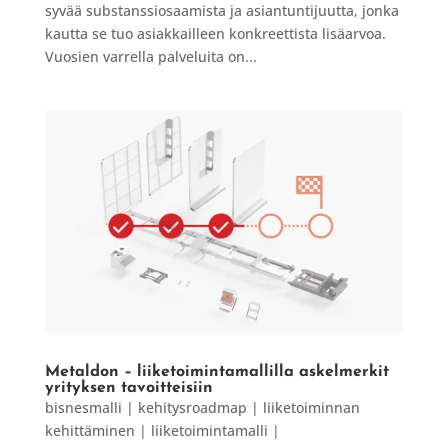
syvää substanssiosaamista ja asiantuntijuutta, jonka
kautta se tuo asiakkailleen konkreettista lisäarvoa.
Vuosien varrella palveluita on...
Metaldon – liiketoimintamallilla askelmerkit
yrityksen tavoitteisiin
bisnesmalli | kehitysroadmap | liiketoiminnan
kehittäminen | liiketoimintamalli |