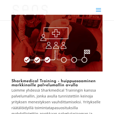
Sharkmedical Training – huippuosaaminen
markkinoille palvelumallin avulla
Loimme yhdessä Sharkmedical Trainingin kanssa
palvelumallin, jonka avulla tunnistettiin keinoja
yrityksen menestyksen vauhdittamiseksi. Yritykselle
räätälöidyillä toimintatapasuosituksilla
mahdollistettiin arvokkaan palvelutarjoaman ja