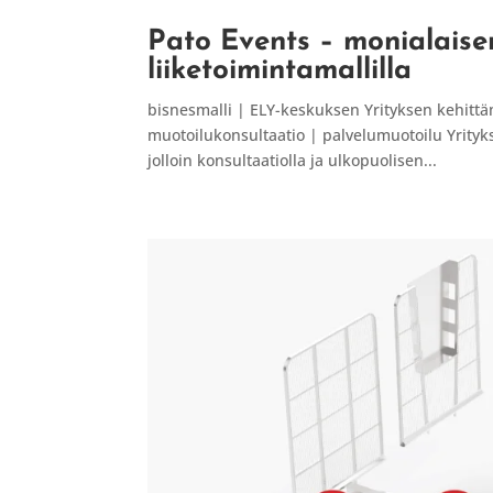
Pato Events – monialaise
liiketoimintamallilla
bisnesmalli | ELY-keskuksen Yrityksen kehittäm
muotoilukonsultaatio | palvelumuotoilu Yrityk
jolloin konsultaatiolla ja ulkopuolisen...