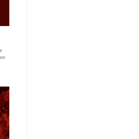
a
 on