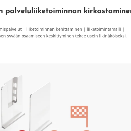
n palveluliiketoiminnan kirkastamine
ispalvelut | liiketoiminnan kehittäminen | liiketoimintamalli |
sen syvään osaamiseen keskittyminen tekee usein likinäköiseksi,