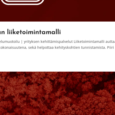
un liiketoimintamalli
velumuotoilu | yrityksen kehittämispalvelut Liiketoimintamalli autta
konaisuutena, sekä helpottaa kehityskohtien tunnistamista. Piiri