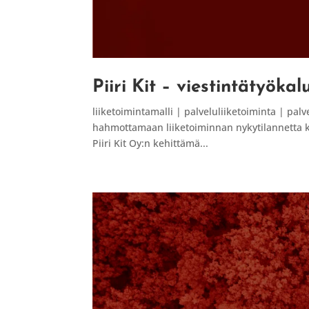
Piiri Kit – viestintätyökal
liiketoimintamalli | palveluliiketoiminta | pal
hahmottamaan liiketoiminnan nykytilannetta ko
Piiri Kit Oy:n kehittämä...