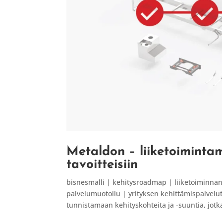
Metaldon – liiketoimintam
tavoitteisiin
bisnesmalli | kehitysroadmap | liiketoiminnan 
palvelumuotoilu | yrityksen kehittämispalvelut 
tunnistamaan kehityskohteita ja -suuntia, jotka