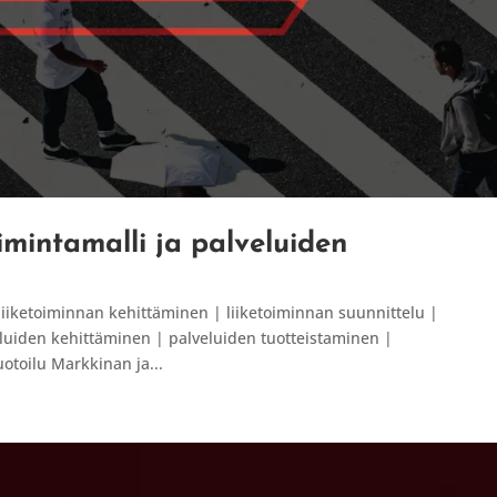
imintamalli ja palveluiden
liiketoiminnan kehittäminen | liiketoiminnan suunnittelu |
luiden kehittäminen | palveluiden tuotteistaminen |
uotoilu Markkinan ja...