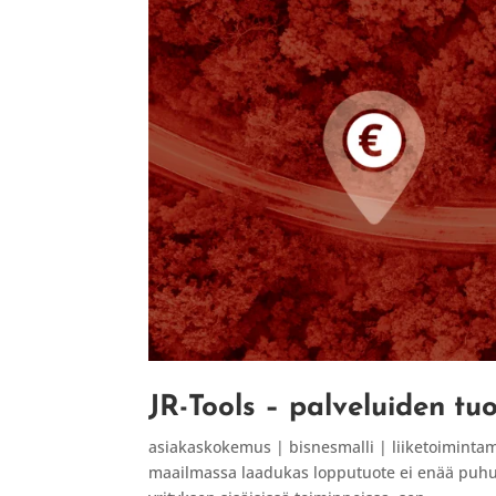
JR-Tools – palveluiden tu
asiakaskokemus | bisnesmalli | liiketoiminta
maailmassa laadukas lopputuote ei enää puhu p