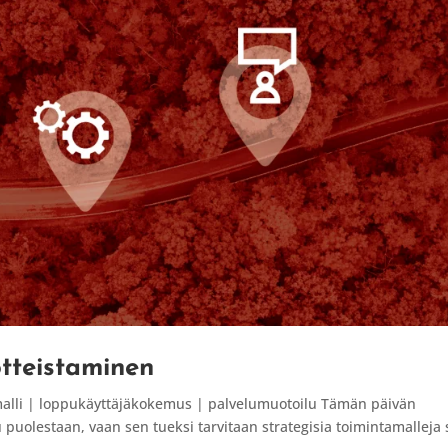
otteistaminen
malli | loppukäyttäjäkokemus | palvelumuotoilu Tämän päivän
uolestaan, vaan sen tueksi tarvitaan strategisia toimintamalleja