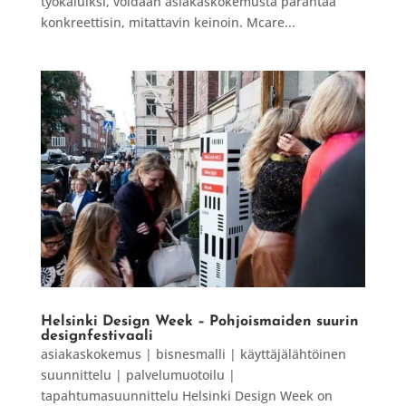
työkaluiksi, voidaan asiakaskokemusta parantaa
konkreettisin, mitattavin keinoin. Mcare...
Helsinki Design Week – Pohjoismaiden suurin
designfestivaali
asiakaskokemus | bisnesmalli | käyttäjälähtöinen
suunnittelu | palvelumuotoilu |
tapahtumasuunnittelu Helsinki Design Week on