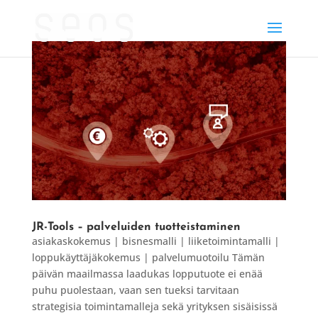
JR-Tools – palveluiden tuotteistaminen
asiakaskokemus | bisnesmalli | liiketoimintamalli |
loppukäyttäjäkokemus | palvelumuotoilu Tämän
päivän maailmassa laadukas lopputuote ei enää
puhu puolestaan, vaan sen tueksi tarvitaan
strategisia toimintamalleja sekä yrityksen sisäisissä