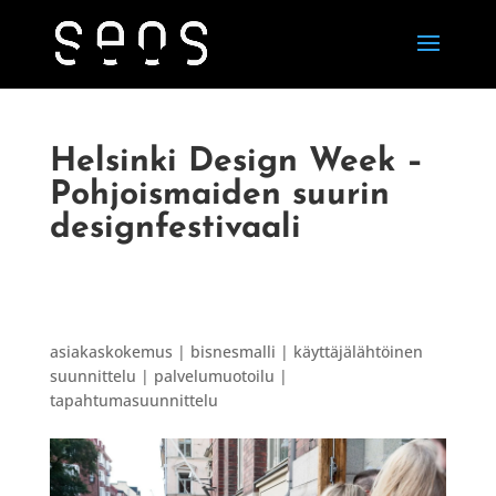
Helsinki Design Week –
Pohjoismaiden suurin
designfestivaali
asiakaskokemus | bisnesmalli | käyttäjälähtöinen
suunnittelu | palvelumuotoilu |
tapahtumasuunnittelu