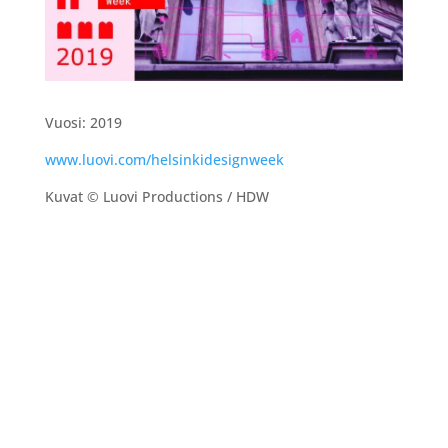
Vuosi: 2019
www.luovi.com/helsinkidesignweek
Kuvat
© Luovi Productions / HDW
Kiinnostuitko? Ota yhteyttä niin jutellaan
lisää.