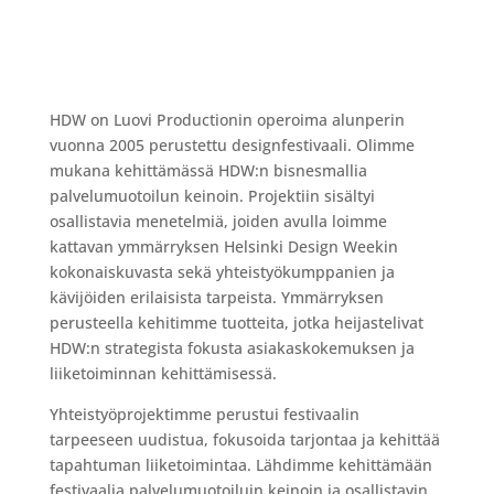
HDW on Luovi Productionin operoima alunperin
vuonna 2005 perustettu designfestivaali. Olimme
mukana kehittämässä HDW:n bisnesmallia
palvelumuotoilun keinoin. Projektiin sisältyi
osallistavia menetelmiä, joiden avulla loimme
kattavan ymmärryksen Helsinki Design Weekin
kokonaiskuvasta sekä yhteistyökumppanien ja
kävijöiden erilaisista tarpeista. Ymmärryksen
perusteella kehitimme tuotteita, jotka heijastelivat
HDW:n strategista fokusta asiakaskokemuksen ja
liiketoiminnan kehittämisessä.
Yhteistyöprojektimme perustui festivaalin
tarpeeseen uudistua, fokusoida tarjontaa ja kehittää
tapahtuman liiketoimintaa. Lähdimme kehittämään
festivaalia palvelumuotoiluin keinoin ja osallistavin