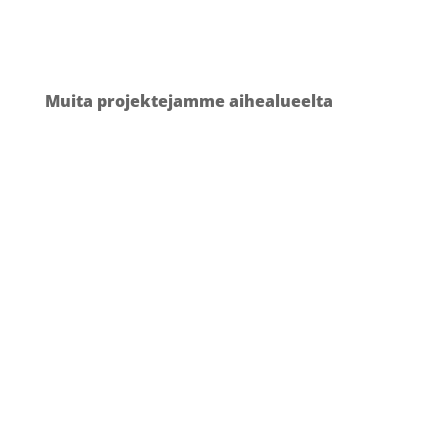
Muita projektejamme aihealueelta
SHARKMEDICAL –
LÄÄKINNÄLLISEN INNOVAATION