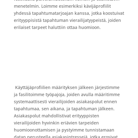
menetelmin. Loimme esimerkiksi kävijäprofiilit
yhdessä tapahtumatarjoajan kanssa, jotka koostuivat
erityyppisistä tapahtuman vierailijatyypeistä, joiden
erilaiset tarpeet haluttiin ottaa huomioon.
Käyttäjäprofiilien määrityksen jälkeen järjestimme
ja fasilitoimme työpajoja, joiden avulla määritimme
systemaattisesti vierailijoiden asiakaspolut ennen
tapahtumaa, sen aikana, ja tapahtuman jälkeen.
Asiakaspolut mahdollistivat erityyppisten
vierailijoiden hyvinkin eriävien tarpeiden
huomioonottamisen ja pystyimme tunnistamaan
datan perusteella asiakasintressejä, jotka erosivat