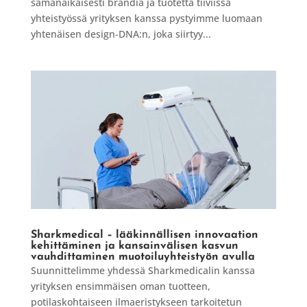
samanaikaisesti brändiä ja tuotetta tiiviissä
yhteistyössä yrityksen kanssa pystyimme luomaan
yhtenäisen design-DNA:n, joka siirtyy...
Sharkmedical – lääkinnällisen innovaation
kehittäminen ja kansainvälisen kasvun
vauhdittaminen muotoiluyhteistyön avulla
Suunnittelimme yhdessä Sharkmedicalin kanssa
yrityksen ensimmäisen oman tuotteen,
potilaskohtaiseen ilmaeristykseen tarkoitetun