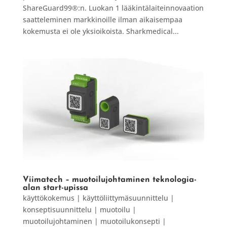
ShareGuard99®:n. Luokan 1 lääkintälaiteinnovaation
saatteleminen markkinoille ilman aikaisempaa
kokemusta ei ole yksioikoista. Sharkmedical...
Viimatech – muotoilujohtaminen teknologia-
alan start-upissa
käyttökokemus | käyttöliittymäsuunnittelu |
konseptisuunnittelu | muotoilu |
muotoilujohtaminen | muotoilukonsepti |