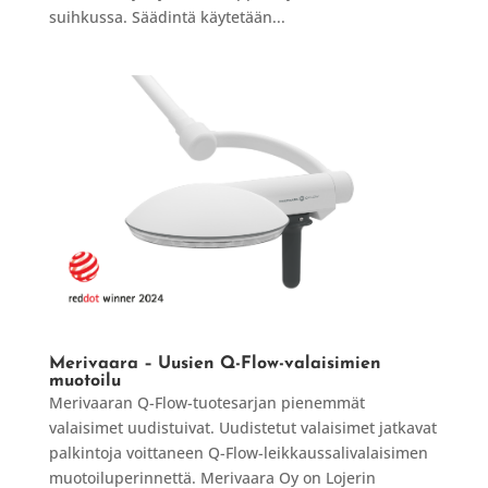
suihkussa. Säädintä käytetään...
Merivaara – Uusien Q-Flow-valaisimien
muotoilu
Merivaaran Q-Flow-tuotesarjan pienemmät
valaisimet uudistuivat. Uudistetut valaisimet jatkavat
palkintoja voittaneen Q-Flow-leikkaussalivalaisimen
muotoiluperinnettä. Merivaara Oy on Lojerin