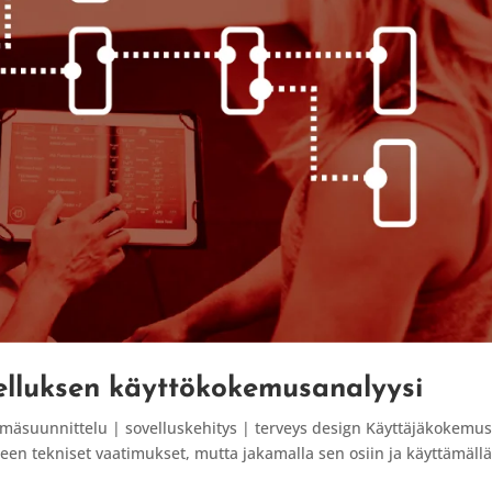
velluksen käyttökokemusanalyysi
mäsuunnittelu | sovelluskehitys | terveys design Käyttäjäkokemus
otteen tekniset vaatimukset, mutta jakamalla sen osiin ja käyttämäll