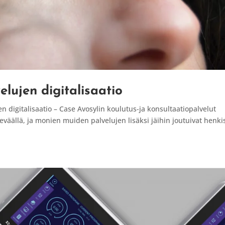
elujen digitalisaatio
 digitalisaatio – Case Avosylin koulutus-ja konsultaatiopalvelut
äällä, ja monien muiden palvelujen lisäksi jäihin joutuivat henki