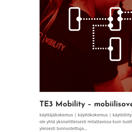
TE3 Mobility – mobiiliso
käyttäjäkokemus | käyttökokemus | käyttöliity
ole yhtä yksiselitteisesti mitattavissa kuin tu
yleisesti tunnustettuja...