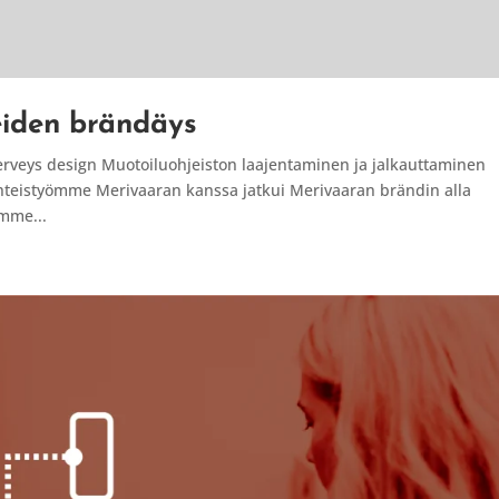
eiden brändäys
terveys design Muotoiluohjeiston laajentaminen ja jalkauttaminen
yhteistyömme Merivaaran kanssa jatkui Merivaaran brändin alla
ömme...