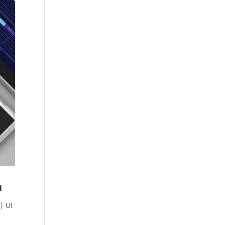
n
| UI