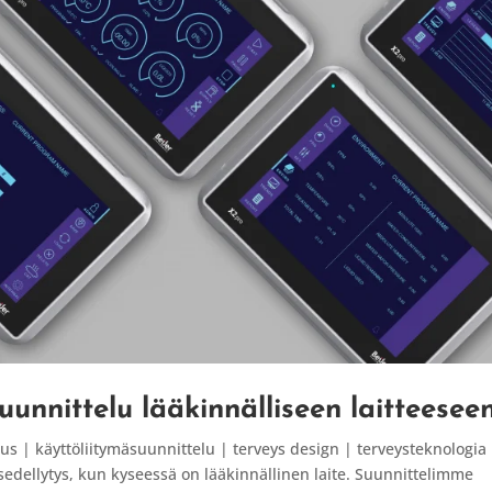
uunnittelu lääkinnälliseen laitteesee
s | käyttöliitymäsuunnittelu | terveys design | terveysteknologia 
edellytys, kun kyseessä on lääkinnällinen laite. Suunnittelimme