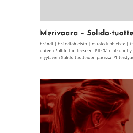
Merivaara – Solido-tuott
brändi | brändiohjeisto | muotoiluohjeisto | 
uuteen Solido-tuotteeseen. Pitkään jatkunut 
myytävien Solido-tuotteiden parissa. Yhteisty