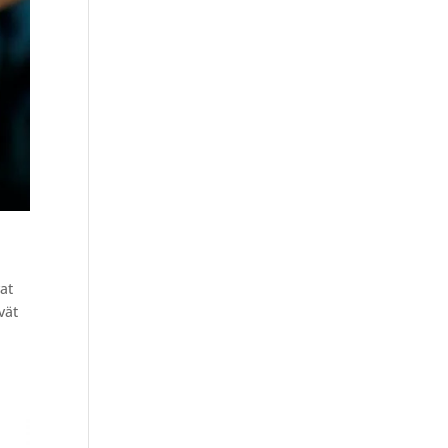
at
vät