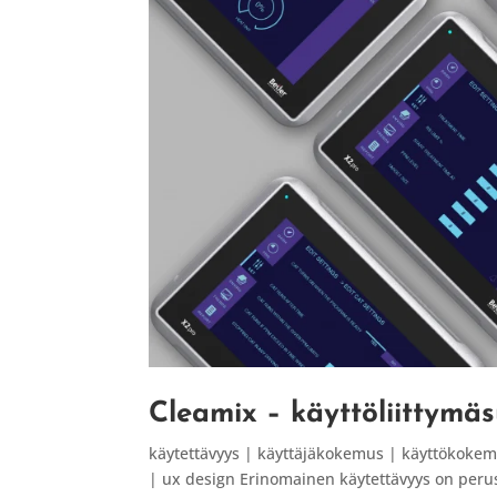
Cleamix – käyttöliittymäs
käytettävyys | käyttäjäkokemus | käyttökokemu
| ux design Erinomainen käytettävyys on perus