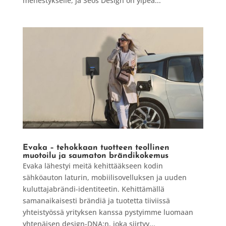
menestykselle, ja Seos Design on ylpeä...
Evaka – tehokkaan tuotteen teollinen
muotoilu ja saumaton brändikokemus
Evaka lähestyi meitä kehittääkseen kodin
sähköauton laturin, mobiilisovelluksen ja uuden
kuluttajabrändi-identiteetin. Kehittämällä
samanaikaisesti brändiä ja tuotetta tiiviissä
yhteistyössä yrityksen kanssa pystyimme luomaan
yhtenäisen design-DNA:n, joka siirtyy...