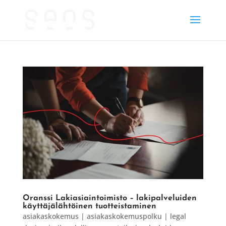
Oranssi Lakiasiaintoimisto – lakipalveluiden
käyttäjälähtöinen tuotteistaminen
asiakaskokemus | asiakaskokemuspolku | legal