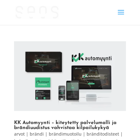
KK Automyynti – kiteytetty palvelumalli ja
brändiuudistus vahvistaa kilpailukykyä
arvot | brändi | brändimuotoilu | bränditodisteet |