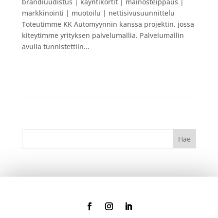
brändiuudistus | käyntikortit | mainosteippaus |
markkinointi | muotoilu | nettisivusuunnittelu
Toteutimme KK Automyynnin kanssa projektin, jossa
kiteytimme yrityksen palvelumallia. Palvelumallin
avulla tunnistettiin...