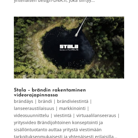
yhtenäisen design-DNA:n, joka siirtyy...
Stala – brändin rakentaminen
videorajapinnassa
brändäys | brändi | brändiviestintä |
lanseeraustilaisuus | markkinointi |
videosuunnittelu | viestintä | virtuaalilanseeraus |
yritysvideo Brändijohtoinen konseptointi ja
sisällöntuotanto auttaa yritystä viestimään
tarkoituksenmukaisesti ja yhtenäisesti erilaisilla...