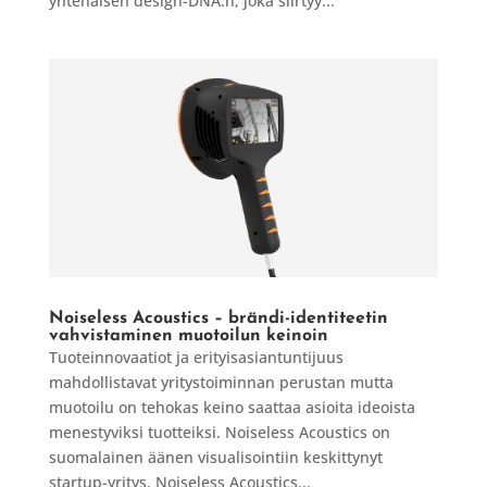
yhtenäisen design-DNA:n, joka siirtyy...
Noiseless Acoustics – brändi-identiteetin
vahvistaminen muotoilun keinoin
Tuoteinnovaatiot ja erityisasiantuntijuus
mahdollistavat yritystoiminnan perustan mutta
muotoilu on tehokas keino saattaa asioita ideoista
menestyviksi tuotteiksi. Noiseless Acoustics on
suomalainen äänen visualisointiin keskittynyt
startup-yritys. Noiseless Acoustics...