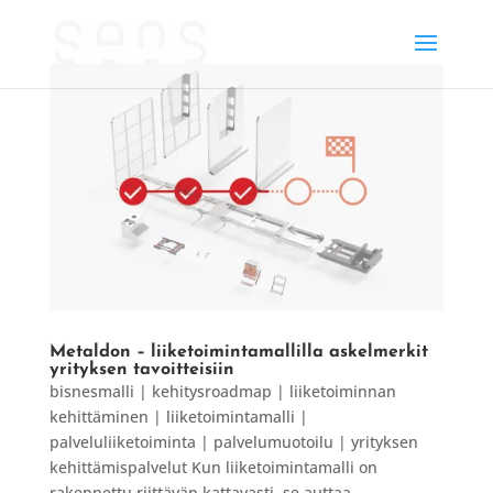
Metaldon – liiketoimintamallilla askelmerkit
yrityksen tavoitteisiin
bisnesmalli | kehitysroadmap | liiketoiminnan
kehittäminen | liiketoimintamalli |
palveluliiketoiminta | palvelumuotoilu | yrityksen
kehittämispalvelut Kun liiketoimintamalli on
rakennettu riittävän kattavasti, se auttaa