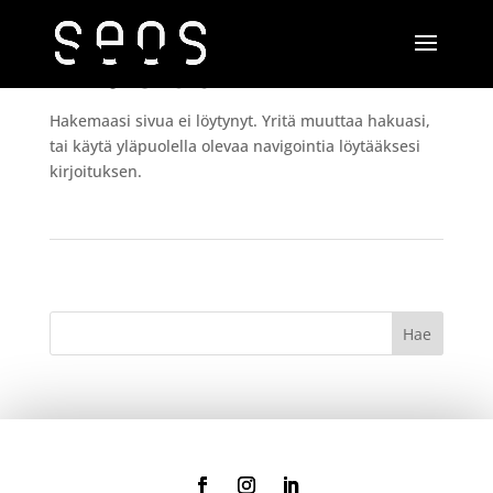
Ei tuloksia
Hakemaasi sivua ei löytynyt. Yritä muuttaa hakuasi,
tai käytä yläpuolella olevaa navigointia löytääksesi
kirjoituksen.