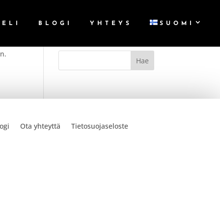
TELI
BLOGI
YHTEYS
SUOMI
en.
ogi
Ota yhteyttä
Tietosuojaseloste