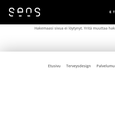
E
Ei tuloksia
Hakemaasi sivua ei löytynyt. Yritä muuttaa haku
Etusivu
Terveysdesign
Palvelumu