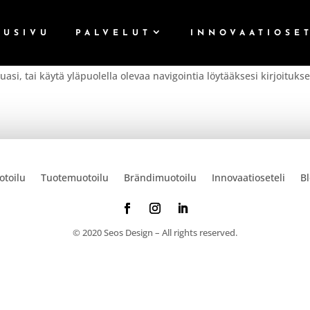
TUSIVU
PALVELUT
INNOVAATIOSE
asi, tai käytä yläpuolella olevaa navigointia löytääksesi kirjoituks
otoilu
Tuotemuotoilu
Brändimuotoilu
Innovaatioseteli
Bl
© 2020 Seos Design – All rights reserved.