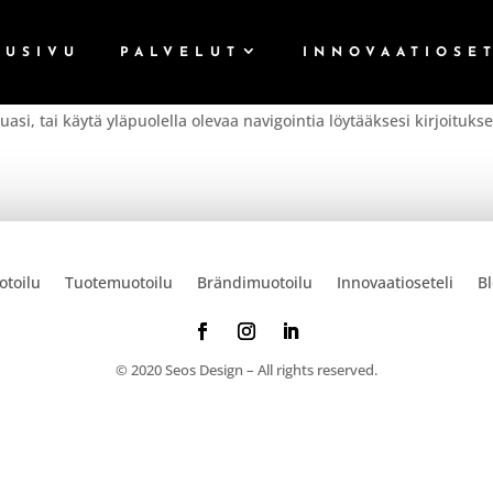
TUSIVU
PALVELUT
INNOVAATIOSE
asi, tai käytä yläpuolella olevaa navigointia löytääksesi kirjoituks
otoilu
Tuotemuotoilu
Brändimuotoilu
Innovaatioseteli
Bl
© 2020 Seos Design – All rights reserved.