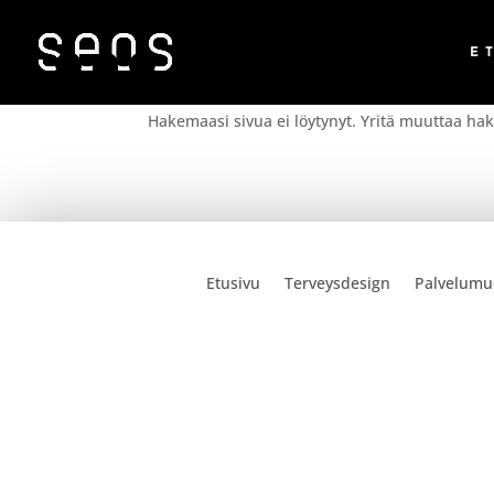
E
Ei tuloksia
Hakemaasi sivua ei löytynyt. Yritä muuttaa haku
Etusivu
Terveysdesign
Palvelumu