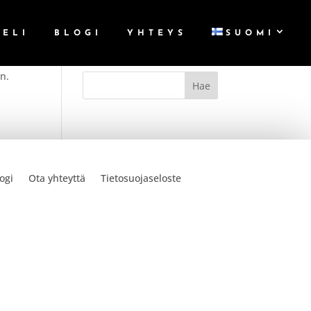
TELI
BLOGI
YHTEYS
SUOMI
en.
ogi
Ota yhteyttä
Tietosuojaseloste