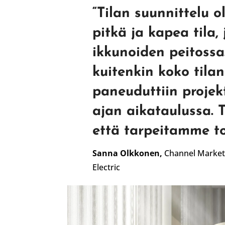
“
Tilan suunnittelu o
pitkä ja kapea tila,
ikkunoiden peitoss
kuitenkin koko tila
paneuduttiin projekt
ajan aikataulussa. T
että tarpeitamme to
Sanna Olkkonen,
Channel Marke
Electric