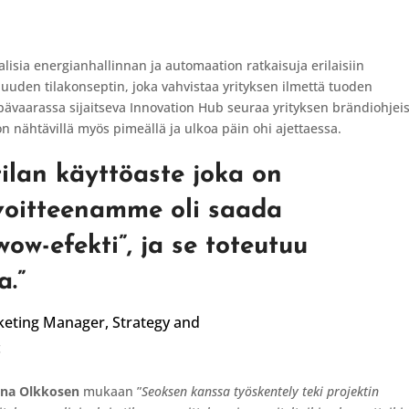
aalisia energianhallinnan ja automaation ratkaisuja erilaisiin
uuden tilakonseptin, joka vahvistaa yrityksen ilmettä tuoden
eppävaarassa sijaitseva Innovation Hub seuraa yrityksen brändiohjei
on nähtävillä myös pimeällä ja ulkoa päin ohi ajettaessa.
tilan käyttöaste joka on
avoitteenamme oli saada
wow-efekti”, ja se toteutuu
a.
”
keting Manager,
Strategy and
c
na Olkkosen
mukaan ”
Seoksen kanssa työskentely teki projektin