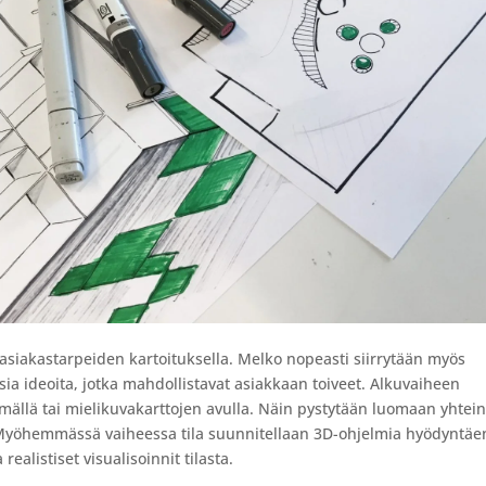
ti asiakastarpeiden kartoituksella. Melko nopeasti siirrytään myös
isia ideoita, jotka mahdollistavat asiakkaan toiveet. Alkuvaiheen
tämällä tai mielikuvakarttojen avulla. Näin pystytään luomaan yhtei
la. Myöhemmässä vaiheessa tila suunnitellaan 3D-ohjelmia hyödyntäe
ealistiset visualisoinnit tilasta.