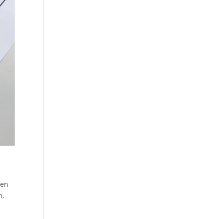
nen
n,