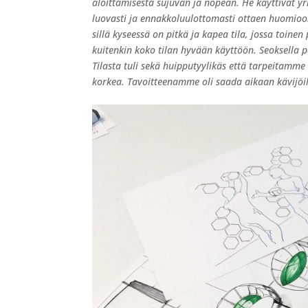
aloittamisesta sujuvan ja nopean. He käyttivät yr
luovasti ja ennakkoluulottomasti ottaen huomioon 
sillä kyseessä on pitkä ja kapea tila, jossa toine
kuitenkin koko tilan hyvään käyttöön. Seoksella p
Tilasta tuli sekä huipputyylikäs että tarpeitamme 
korkea. Tavoitteenamme oli saada aikaan kävijöill