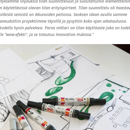
ityksemme linjauksia tilan suunnitteluun ja suositeltuihin elementteihi
käytettävissä olevan tilan erityispiirteet. Tilan suunnittelu oli haasta
n pitkistä seinistä on ikkunoiden peitossa. Seoksen idean avulla saimme
aneuduttiin projektiimme täysillä ja pysyttiin koko ajan aikataulussa.
todella hyvin palveleva. Paras mittari on tilan käyttöaste joka on todel
e ”wow-efekti”, ja se toteutuu Innovation Hubissa.
”