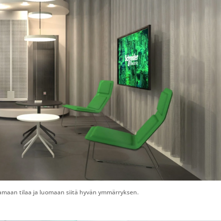
tamaan tilaa ja luomaan siitä hyvän ymmärryksen.