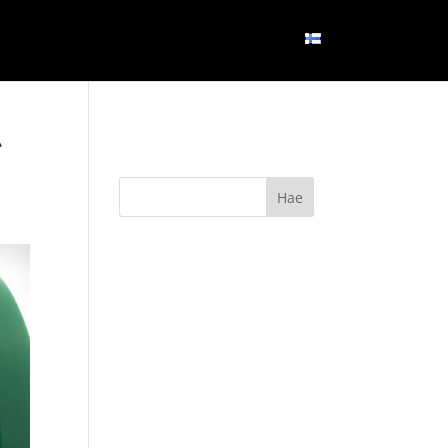
OSETELI
BLOGI
YHTEYS
SUOMI
e