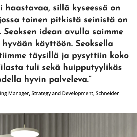
li haastavaa, sillä kyseessä on
 jossa toinen pitkistä seinistä on
a. Seoksen idean avulla saimme
n hyvään käyttöön. Seoksella
iimme täysillä ja pysyttiin koko
ilasta tuli sekä huipputyylikäs
della hyvin palveleva.
”
ting Manager,
Strategy and Development,
Schneider