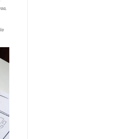
n
vaa,
la