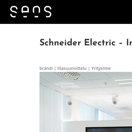
Schneider Electric – 
brändi | tilasuunnittelu | Yritysilme