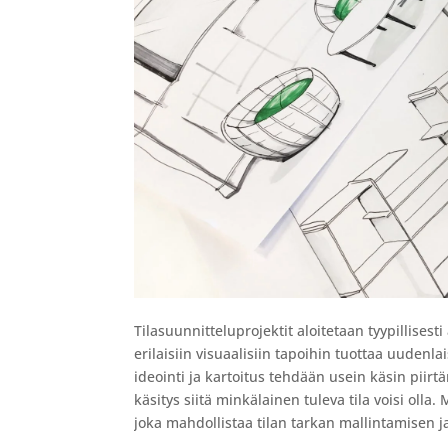
Tilasuunnitteluprojektit aloitetaan tyypillises
erilaisiin visuaalisiin tapoihin tuottaa uudenla
ideointi ja kartoitus tehdään usein käsin piir
käsitys siitä minkälainen tuleva tila voisi ol
joka mahdollistaa tilan tarkan mallintamisen ja r