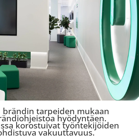
lu brändin tarpeiden mukaan
brändiohjeistoa hyödyntäen.
ussa korostuivat työntekijöiden
 kohdistuva vakuuttavuus.