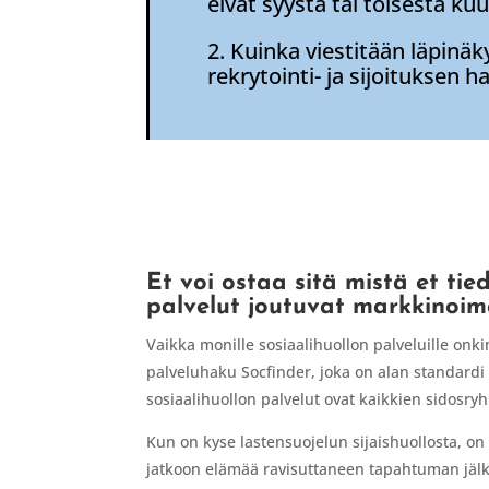
eivät syystä tai toisesta ku
2. Kuinka viestitään läpinäk
rekrytointi- ja sijoituksen
Et voi ostaa sitä mistä et tie
palvelut joutuvat markkinoima
Vaikka monille sosiaalihuollon palveluille onki
palveluhaku Socfinder, joka on alan standardi 
sosiaalihuollon palvelut ovat kaikkien sidosryh
Kun on kyse lastensuojelun sijaishuollosta, on t
jatkoon elämää ravisuttaneen tapahtuman jälkeen.