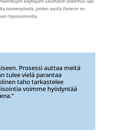
lä mainittujen käyttäjien saumaton kokemus läpi
ta toimenpiteitä, joiden avulla Fieterin on
sen hyvinvoinnilla.
iseen. Prosessi auttaa meitä
än tulee vielä parantaa
linen taho tarkastelee
alisointia voimme hyödyntää
ena.”