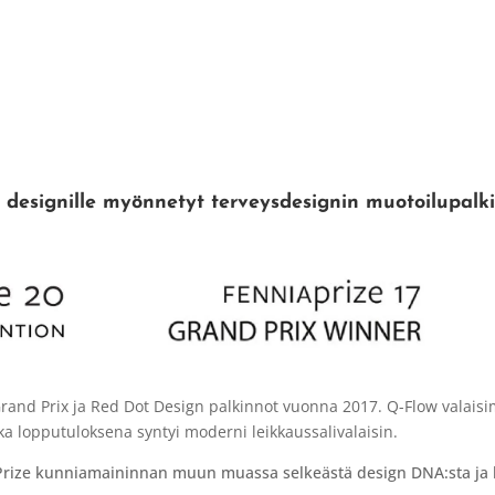
 designille myönnetyt terveysdesignin muotoilupalk
Grand Prix ja Red Dot Design palkinnot vuonna 2017. Q-Flow valais
nka lopputuloksena syntyi moderni leikkaussalivalaisin.
Prize kunniamaininnan muun muassa selkeästä design DNA:sta ja k