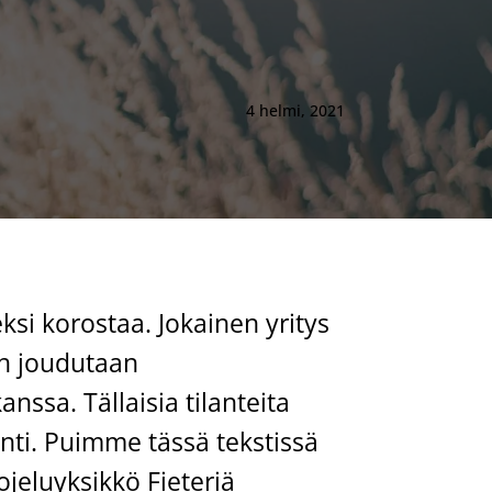
4 helmi, 2021
ksi korostaa. Jokainen yritys
in joudutaan
ssa. Tällaisia tilanteita
inti. Puimme tässä tekstissä
ojeluyksikkö Fieteriä