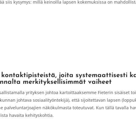
rää siis kysymys: millä keinoilla lapsen kokemuksissa on mahdollista
kontaktipisteistä, joita systemaattisesti 
nalta merkityksellisimmät vaiheet
allistamalla yrityksen johtoa kartoittaaksemme Fieterin sisäiset to
unnan johtava sosiaalityöntekijä), että sijoitettavan lapsen (loppuk
ne palveluntarjoajien näkökulmasta toteutuvat. Kun tällä tavalla ha
ista havaita kehityskohtia.