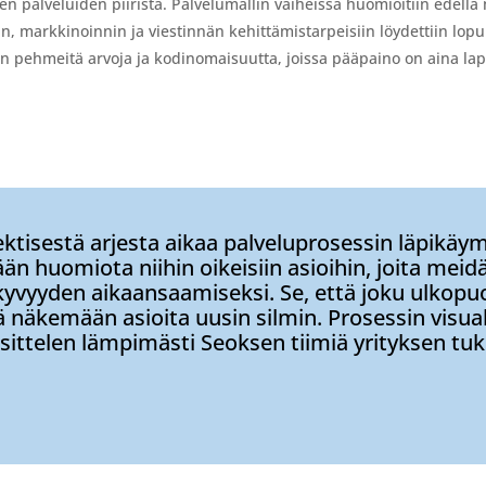
 sen palveluiden piiristä. Palvelumallin vaiheissa huomioitiin edel
, markkinoinnin ja viestinnän kehittämistarpeisiin löydettiin lopul
n pehmeitä arvoja ja kodinomaisuutta, joissa pääpaino on aina lap
tisestä arjesta aikaa palveluprosessin läpikäym
n huomiota niihin oikeisiin asioihin, joita meid
yvyyden aikaansaamiseksi. Se, että joku ulkopuo
 näkemään asioita uusin silmin. Prosessin visu
ittelen lämpimästi Seoksen tiimiä yrityksen tuk