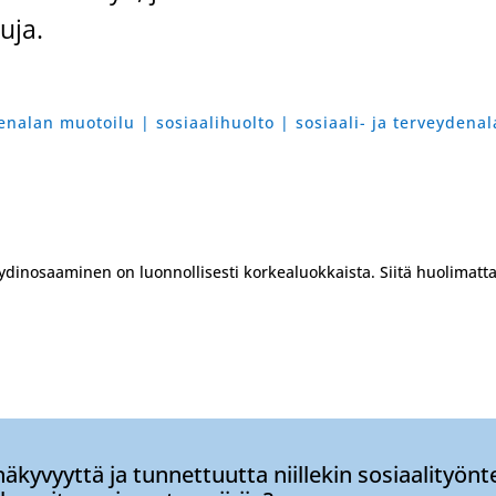
uja.
enalan muotoilu | sosiaalihuolto | sosiaali- ja terveydena
 ydinosaaminen on luonnollisesti korkealuokkaista. Siitä huolimatta 
äkyvyyttä ja tunnettuutta niillekin sosiaalityöntek