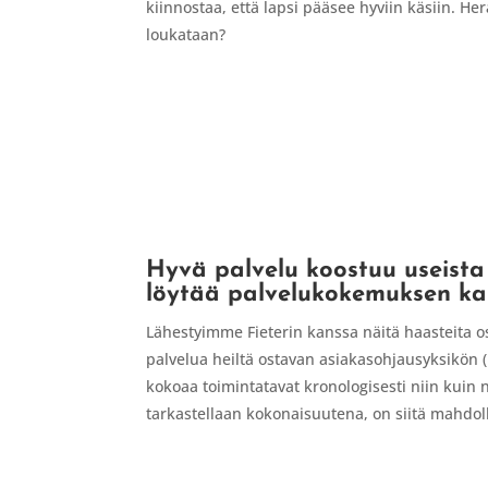
kiinnostaa, että lapsi pääsee hyviin käsiin. He
loukataan?
Hyvä palvelu koostuu useista 
löytää palvelukokemuksen kan
Lähestyimme Fieterin kanssa näitä haasteita os
palvelua heiltä ostavan asiakasohjausyksikön (k
kokoaa toimintatavat kronologisesti niin kuin 
tarkastellaan kokonaisuutena, on siitä mahdoll