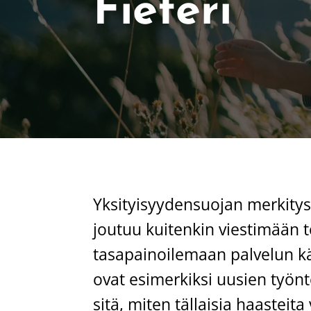
Fieteri
Yksityisyydensuojan merkityst
joutuu kuitenkin viestimään t
tasapainoilemaan palvelun käy
ovat esimerkiksi uusien työnt
sitä, miten tällaisia haasteit