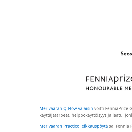
Seos
Merivaaran Q-Flow valaisin
voitti FenniaPrize 
käyttäjätarpeet, helppokäyttöisyys ja laatu, jo
Mer
ivaaran
Practico leikkauspöytä
sai Fennia 