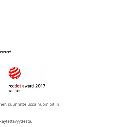
innot
imen suunnittelussa huomioitiin
äytettävyydestä.