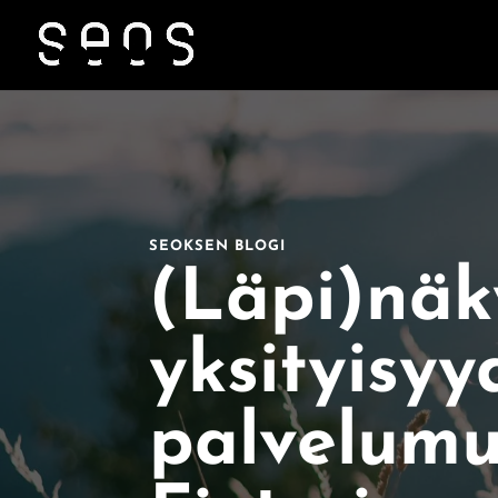
SEOKSEN BLOGI
(Läpi)näk
yksityisyy
palvelumu