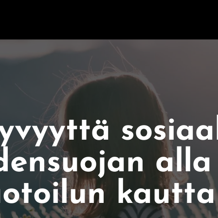
ETUSIVU
PALVELUT
INNOVAATI
yvyyttä sosiaa
densuojan alla
otoilun kautta