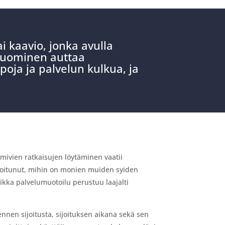
i kaavio, jonka avulla
 luominen auttaa
oja ja palvelun kulkua, ja
mivien ratkaisujen löytäminen vaatii
aloitunut, mihin on monien muiden syiden
aikka palvelumuotoilu perustuu laajalti
nnen sijoitusta, sijoituksen aikana sekä sen