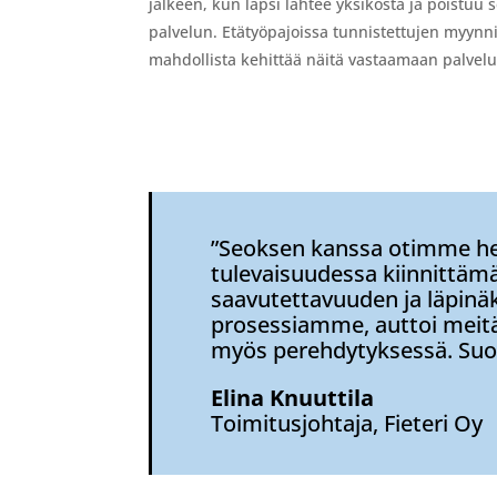
jälkeen, kun lapsi lähtee yksiköstä ja poistuu
palvelun. Etätyöpajoissa tunnistettujen myynnin
mahdollista kehittää näitä vastaamaan palvelu
”Seoksen kanssa otimme hek
tulevaisuudessa kiinnittämää
saavutettavuuden ja läpinäk
prosessiamme, auttoi meitä
myös perehdytyksessä. Suos
Elina Knuuttila
Toimitusjohtaja, Fieteri Oy