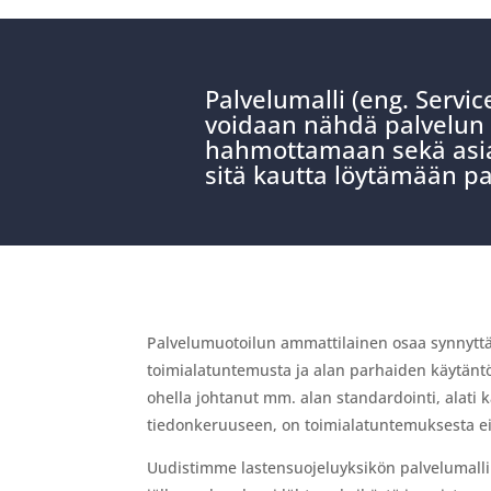
Palvelumalli (eng. Servic
voidaan nähdä palvelun 
hahmottamaan sekä asiak
sitä kautta löytämään pa
Palvelumuotoilun ammattilainen osaa synnyttää
toimialatuntemusta ja alan parhaiden käytäntö
ohella johtanut mm. alan standardointi, alati 
tiedonkeruuseen, on toimialatuntemuksesta ei
Uudistimme lastensuojeluyksikön palvelumallin 