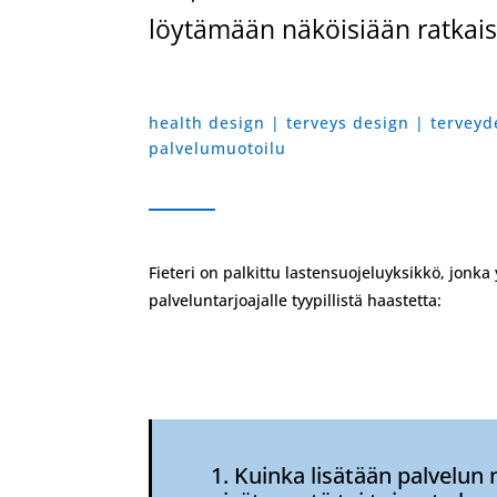
löytämään näköisiään ratkais
health design | terveys design | terveyd
palvelumuotoilu
Fieteri on palkittu lastensuojeluyksikkö, jonka
palveluntarjoajalle tyypillistä haastetta:
1. Kuinka lisätään palvelun n