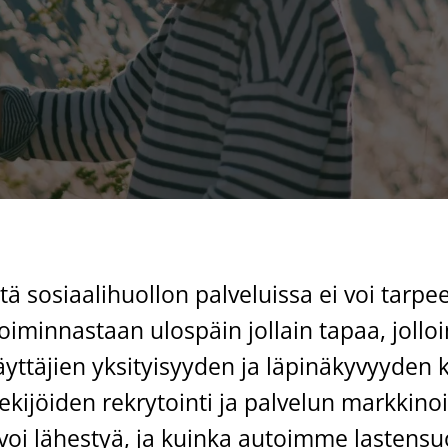
ä sosiaalihuollon palveluissa ei voi tarpee
oiminnastaan ulospäin jollain tapaa, jollo
ttäjien yksityisyyden ja läpinäkyvyyden kan
ekijöiden rekrytointi ja palvelun markkino
a voi lähestyä, ja kuinka autoimme lastensu