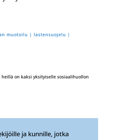
lan muotoilu | lastensuojelu |
heillä on kaksi yksityiselle sosiaalihuollon
ijöille ja kunnille, jotka