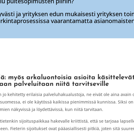
ulu puitesopimusten piiriin?
yvästi ja yrityksen edun mukaisesti yrityksen to
 harkintaprosessissa vaarantamatta asianomaiste
dä: myös arkaluontoisia asioita käsittelevät 
an palveluitaan niitä tarvitseville
n jo kehitetty erilaisia palveluhakualustoja, ne eivät ole aina avai
suomessa, ei ole käytössä kaikissa pienimmissä kunnissa. Siksi on t
mien näkyvissä ja löydettävissä, kun niitä tarvitaan.
ietenkin sijoituspaikkaa hakevalle kriittistä, että se tarjoaa lapsell
 Fieterin sijoitukset ovat pääasiallisesti pitkiä, joten sitä suuremm