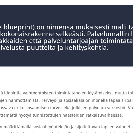
e blueprint) on nimensä mukaisesti malli ta
kokonaisrakenne selkeästi. Palvelumallin
kaiden että palveluntarjoajan toimintatap
lvelusta puutteita ja kehityskohtia.
 ideointia vaihtoehtoisten toimintatapojen löytämiseksi, mutta toi
jen hahmottamista. Terveys- ja sosiaaliala on monella tapaa sirp
kasvava erikoisosaamisen tarve sekä julkisen palvelun verkostot. V
ttämättä hyötyä tunnistettujen haasteiden ratkaisuvaiheessa.
määrittämällä sosiaalityöntekijän ja sijoitettavan lapsen vaiheet e