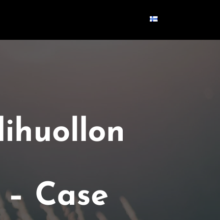
OSETELI
BLOGI
YHTEYS
SUOMI
lihuollon
 – Case