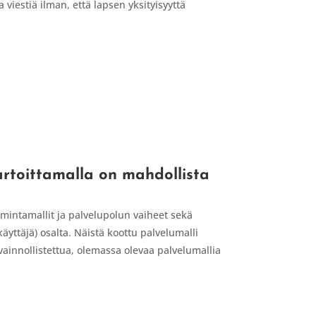
 viestiä ilman, että lapsen yksityisyyttä
kartoittamalla on mahdollista
imintamallit ja palvelupolun vaiheet sekä
äyttäjä) osalta. Näistä koottu palvelumalli
vainnollistettua, olemassa olevaa palvelumallia