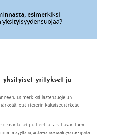
iminnasta, esimerkiksi
n yksityisyydensuojaa?
yksityiset yritykset ja
n onneen. Esimerkiksi lastensuojelun
ärkeää, että Fieterin kaltaiset tärkeät
e oikeanlaiset puitteet ja tarvittavan tuen
alla syyllä sijoittavia sosiaalityöntekijöitä