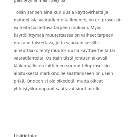
päivitetyillä määrittelyillä.
Toisin sanoen aina kun uusia käyttövirheitä ja
mahdollisia vaaratilanteita ilmenee, on eri prosessin
vaiheita toistettava tarpeen mukaan. Myös
käyttöliittymää muutettaessa on vaiheet tarpeen
mukaan toistettava, jotta saadaan selville,
aiheuttaako tehty muutos uusia käyttövirheitä tai
vaaratilanteita. Osittain tästä johtuen aikaväli
lääkinnällisten laitteiden suunnitteluprosessin
aloituksesta markkinoille saattamiseen on usein
pitkä. Onneen ei ole oikotietä, mutta oikeat
yhteistyökumppanit saattavat sinut perille.
Lisätietoja: