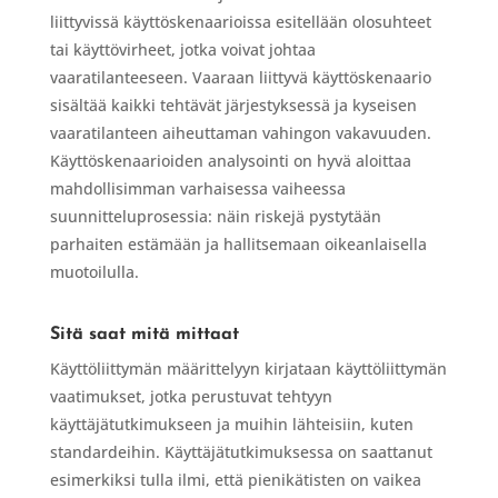
liittyvissä käyttöskenaarioissa esitellään olosuhteet
tai käyttövirheet, jotka voivat johtaa
vaaratilanteeseen. Vaaraan liittyvä käyttöskenaario
sisältää kaikki tehtävät järjestyksessä ja kyseisen
vaaratilanteen aiheuttaman vahingon vakavuuden.
Käyttöskenaarioiden analysointi on hyvä aloittaa
mahdollisimman varhaisessa vaiheessa
suunnitteluprosessia: näin riskejä pystytään
parhaiten estämään ja hallitsemaan oikeanlaisella
muotoilulla.
Sitä saat mitä mittaat
Käyttöliittymän määrittelyyn kirjataan käyttöliittymän
vaatimukset, jotka perustuvat tehtyyn
käyttäjätutkimukseen ja muihin lähteisiin, kuten
standardeihin. Käyttäjätutkimuksessa on saattanut
esimerkiksi tulla ilmi, että pienikätisten on vaikea