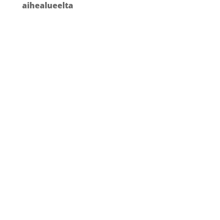
aihealueelta
MERIVAARA – UUSIEN Q-FLOW-
VALAISIMIEN MUOTOILU
Teollinen muotoilu
2024