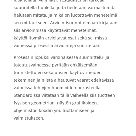
suunnitella huolella, jotta tiedetään varmasti mitä
halutaan mitata, ja mikä on luotettavin menetelmä
sen mittaukseen. Arviointisuunnitelmaan kirjataan
siis arvioinnissa käytettävät menetelmät,
käyttöliittymän arvioitavat osat sekä se, missä
vaiheissa prosessia arviointeja suoritetaan.
Prosessin lopuksi varsinaisessa suunnittelu- ja
toteutusvaiheessa pyritään ehkäisemään
tunnistettujen sekä uusien käyttövirheiden
tekeminen ja niistä aiheutuvat vaarat edeltävissä
vaiheissa tehtyjen huomioiden perusteella.
Standardissa viitataan tällä vaiheella siis tuotteen
fyysisen geometrian, näytön grafiikoiden,
ohjelmiston koodin ym. tuottamiseen ja
valmistukseen.