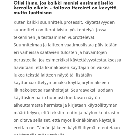
Olisi ihme, jos kaikki menisi ensimmäisellä
kerralla oikein – taitava iterointi on kevyttä,
mutta tuottoisaa
Kuten kaikki suunnitteluprosessit, käytettävyyden
suunnittelu on iteratiivista työskentelyä, jossa
tekeminen ja testaaminen vuorottelevat.
Suunnitelmaa ja laitteen vaatimuslistaa päivitetään
eri vaiheissa saatavien tulosten ja havaintojen
perusteella. Jos esimerkiksi käytettävyystestauksessa
havaitaan, että likinäköisen käyttäjän on vaikea
lukea tekstiä laitteen näytöltä, lisätään
käyttömäärittelyyn omaksi käyttäjäryhmäkseen
likinäköiset sairaanhoitajat. Seuraavaksi luodaan
käyttöskenaario huonosti luettavan näytön
aiheuttamasta harmista ja kirjataan käyttöliittymän
määrittelyyn, että tekstin fontin ja näytön kontrastin
on oltava sellaiset, että myös likinäköinen käyttäjä
erottaa ne. Tämän jälkeen käyttöliittymä toteutetaan