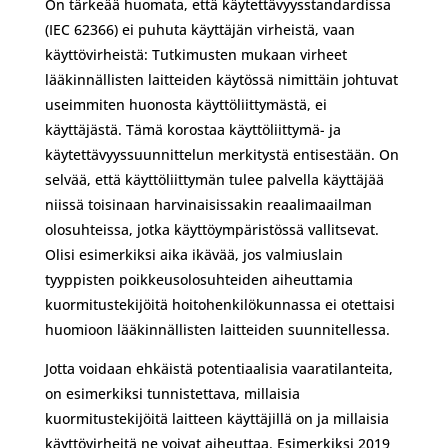
On tärkeää huomata, että käytettävyysstandardissa
(IEC 62366) ei puhuta käyttäjän virheistä, vaan
käyttövirheistä: Tutkimusten mukaan virheet
lääkinnällisten laitteiden käytössä nimittäin johtuvat
useimmiten huonosta käyttöliittymästä, ei
käyttäjästä. Tämä korostaa käyttöliittymä- ja
käytettävyyssuunnittelun merkitystä entisestään. On
selvää, että käyttöliittymän tulee palvella käyttäjää
niissä toisinaan harvinaisissakin reaalimaailman
olosuhteissa, jotka käyttöympäristössä vallitsevat.
Olisi esimerkiksi aika ikävää, jos valmiuslain
tyyppisten poikkeusolosuhteiden aiheuttamia
kuormitustekijöitä hoitohenkilökunnassa ei otettaisi
huomioon lääkinnällisten laitteiden suunnitellessa.
Jotta voidaan ehkäistä potentiaalisia vaaratilanteita,
on esimerkiksi tunnistettava, millaisia
kuormitustekijöitä laitteen käyttäjillä on ja millaisia
käyttövirheitä ne voivat aiheuttaa. Esimerkiksi 2019