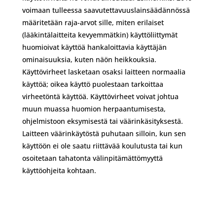
voimaan tulleessa saavutettavuuslainsäädännössä
määritetään raja-arvot sille, miten erilaiset
(lääkintälaitteita kevyemmätkin) käyttöliittymät
huomioivat käyttöä hankaloittavia käyttäjän
ominaisuuksia, kuten näön heikkouksia.
Käyttövirheet lasketaan osaksi laitteen normaalia
käyttöä; oikea käyttö puolestaan tarkoittaa
virheetöntä käyttöä. Käyttövirheet voivat johtua
muun muassa huomion herpaantumisesta,
ohjelmistoon eksymisestä tai väärinkäsityksestä.
Laitteen väärinkäytöstä puhutaan silloin, kun sen
käyttöön ei ole saatu riittävää koulutusta tai kun
osoitetaan tahatonta välinpitämättömyyttä
käyttöohjeita kohtaan.