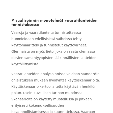
Visualisoinnin menetelmät vaaratilanteiden
tunnistuksessa
Vaaroja ja vaaratilanteita tunnistettaessa
huomioidaan edellisisissä vaiheissa tehty
käyttömäärittely ja tunnistetut käyttövirheet.
Olennaista on myös tieto, joka on saatu olemassa
olevien samantyyppisten lääkinnällisten laitteiden
käyttöliittymistä.
Vaaratilanteiden analysoinnissa voidaan standardin
ohjeistuksen mukaan hyödyntää käyttöskenaarioita.
Käyttöskenaario kertoo laitetta käyttävän henkilön
polun, usein kuvallisen tarinan muodossa.
Skenaarioita on käytetty muotoilussa jo pitkään
erityisesti kokemuksellisuuden
havainnollistamisessa ja suunnittelussa. Vaaraan