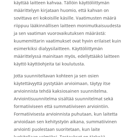
käyttää laitteen kahvaa. Tällöin käyttöliittymän
määrittelyyn kirjataan huomio, että kahvan on
sovittava eri kokoisille käsille. Vaatimusten määrä
riippuu lääkinnällisen laitteen monimutkaisuudesta
ja sen vaatiman vuorovaikutuksen määrästä:
kuumemittarin vaatimukset ovat hyvin erilaiset kuin
esimerkiksi dialyysilaitteen. Käyttöliittymän
määrittelyssä mainitaan myös, edellyttääkö laitteen
käyttö käyttöohjeita tai koulutusta.
Jotta suunniteltavan kohteen ja sen osien
käytettävyyttä pystytään arvioimaan, täytyy itse
arvioinnista tehdä kaksiosainen suunnitelma.
Arviointisuunnitelma sisältää suunnitelmat sekä
formatiiviseen että summatiiviseen arviointiin.
Formatiivisesta arvioinnista puhutaan, kun laitetta
arvioidaan sen kehitystyön aikana, summatiivinen
arviointi puolestaan suoritetaan, kun laite
luokitellaan valmiiksi. Testaukset on tärkeää