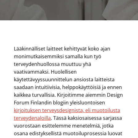
Lääkinnälliset laitteet kehittyvät koko ajan
monimutkaisemmiksi samalla kun työ
terveydenhuollossa muuttuu yhä
vaativammaksi. Huolellisen
käytettävyyssuunnittelun ansiosta laitteista
saadaan intuitiivisia, helppokäyttöisiä ja ennen
kaikkea turvallisia. Kirjoitimme aiemmin Design
Forum Finlandin blogiin yleisluontoisen
kirjoituksen terveysdesignista, eli muotoilusta
terveydenaloilla
. Tässä kaksiosaisessa sarjassa
vuorostaan esittelemme menetelmiä, jotka
osana edistyksellistä muotoiluprosessia luovat