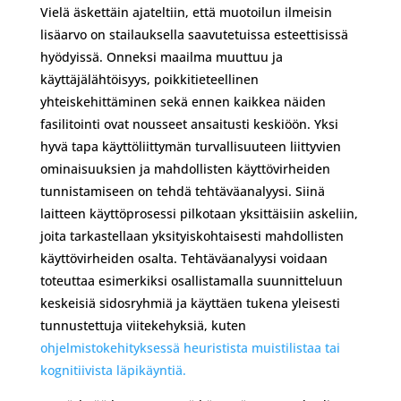
Vielä äskettäin ajateltiin, että muotoilun ilmeisin
lisäarvo on stailauksella saavutetuissa esteettisissä
hyödyissä. Onneksi maailma muuttuu ja
käyttäjälähtöisyys, poikkitieteellinen
yhteiskehittäminen sekä ennen kaikkea näiden
fasilitointi ovat nousseet ansaitusti keskiöön. Yksi
hyvä tapa käyttöliittymän turvallisuuteen liittyvien
ominaisuuksien ja mahdollisten käyttövirheiden
tunnistamiseen on tehdä tehtäväanalyysi. Siinä
laitteen käyttöprosessi pilkotaan yksittäisiin askeliin,
joita tarkastellaan yksityiskohtaisesti mahdollisten
käyttövirheiden osalta. Tehtäväanalyysi voidaan
toteuttaa esimerkiksi osallistamalla suunnitteluun
keskeisiä sidosryhmiä ja käyttäen tukena yleisesti
tunnustettuja viitekehyksiä, kuten
ohjelmistokehityksessä heuristista muistilistaa tai
kognitiivista läpikäyntiä.