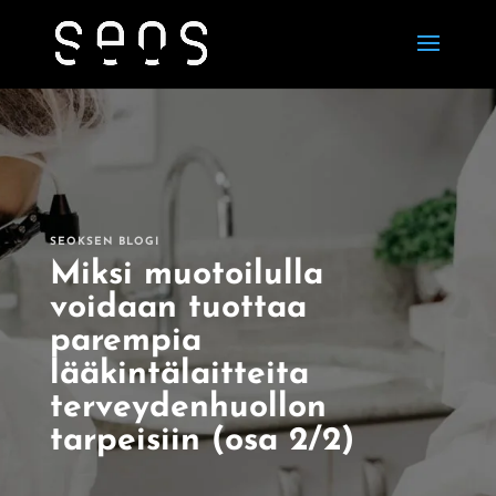
SEOKSEN BLOGI
Miksi muotoilulla
voidaan tuottaa
parempia
lääkintälaitteita
terveydenhuollon
tarpeisiin (osa 2/2)