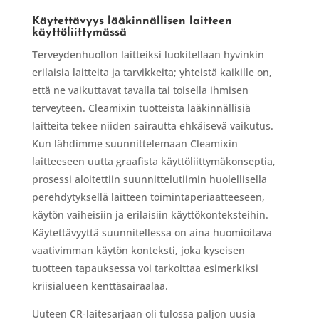
Käytettävyys lääkinnällisen laitteen
käyttöliittymässä
Terveydenhuollon laitteiksi luokitellaan hyvinkin
erilaisia laitteita ja tarvikkeita; yhteistä kaikille on,
että ne vaikuttavat tavalla tai toisella ihmisen
terveyteen. Cleamixin tuotteista lääkinnällisiä
laitteita tekee niiden sairautta ehkäisevä vaikutus.
Kun lähdimme suunnittelemaan Cleamixin
laitteeseen uutta graafista käyttöliittymäkonseptia,
prosessi aloitettiin suunnittelutiimin huolellisella
perehdytyksellä laitteen toimintaperiaatteeseen,
käytön vaiheisiin ja erilaisiin käyttökonteksteihin.
Käytettävyyttä suunnitellessa on aina huomioitava
vaativimman käytön konteksti, joka kyseisen
tuotteen tapauksessa voi tarkoittaa esimerkiksi
kriisialueen kenttäsairaalaa.
Uuteen CR-laitesarjaan oli tulossa paljon uusia