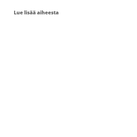
Lue lisää aiheesta
MIKSI MUOTOILULLA VOIDAAN
TUOTTAA PAREMPIA
LÄÄKINTÄLAITTEITA
TERVEYDENHUOLLON TARPEISIIN
(OSA 2/2)