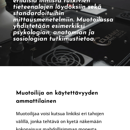
erilaisia ihmistä tutkivien
tieteenalojen löydöksiin sekä
standardoituihin
mittausmenetelmiin. Muotoilussa
yhdistetään esimerkiksi
psykologian, anatomian ja
sosiologian tutkimustietoa.
Muotoilija on käytettävyyden
ammattilainen
Muotoilijaa voisi kutsua linkiksi eri tahojen
välillä, jonka tehtävä on kyetä näkemään
kokonaisuus mahdollisimman monesta