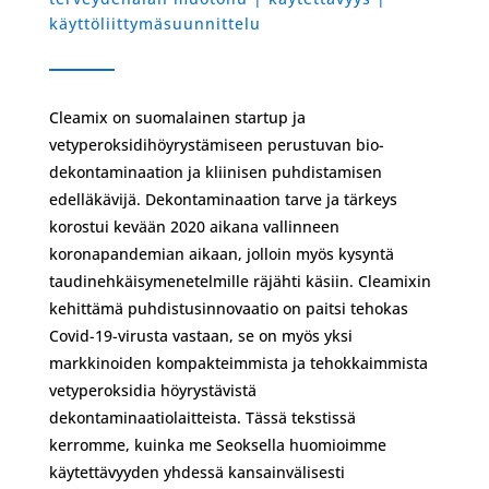
käyttöliittymäsuunnittelu
Cleamix on suomalainen startup ja
vetyperoksidihöyrystämiseen perustuvan bio-
dekontaminaation ja kliinisen puhdistamisen
edelläkävijä. Dekontaminaation tarve ja tärkeys
korostui kevään 2020 aikana vallinneen
koronapandemian aikaan, jolloin myös kysyntä
taudinehkäisymenetelmille räjähti käsiin. Cleamixin
kehittämä puhdistusinnovaatio on paitsi tehokas
Covid-19-virusta vastaan, se on myös yksi
markkinoiden kompakteimmista ja tehokkaimmista
vetyperoksidia höyrystävistä
dekontaminaatiolaitteista. Tässä tekstissä
kerromme, kuinka me Seoksella huomioimme
käytettävyyden yhdessä kansainvälisesti