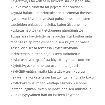
Käytettävyys tarkoittaa yksinkertaisuudessaan sitä,
kuinka hyvin tuotetta tai järjestelmää voidaan
käyttää haluttuun tarkoitukseen. Useimmat ihmiset
ajattelevat käyttöliittymästä puhuttaessa erilaisten
tuotteiden ohjauspaneeleita, kuten älypuhelimen
kosketusnäyttöä tai tietokoneen näppäimistöä.
Tosiasiassa käyttöliittymällä voidaan tarkoittaa mitä
tahansa rajapintaa esineen ja sen käyttäjän välillä.
Tässä kyseisessä tekstissä käyttöliittymällä
tarkoitetaan laitteen ohjaukseen tarkoitetun
kosketusnäytön graafista käyttöliittymää. Tuotteen
käytettävyys kulminoituu useimmiten juuri
käyttöliittymään, mutta käytettävyyteen kuuluu
näkyvän ja kosketeltavan käyttöliittymän ohella koko
käyttökokemus: miten käyttäjä esimerkiksi oppii
laitteen logiikan, miten helposti hän sen muistaa ja
kuinka tyytyväinen hän on laitteen käyttöön.