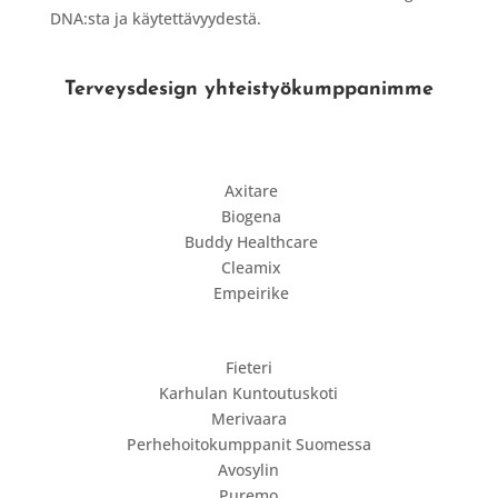
DNA:sta ja käytettävyydestä.
Terveysdesign yhteistyökumppanimme
Axitare
Biogena
Buddy Healthcare
Cleamix
Empeirike
Fieteri
Karhulan Kuntoutuskoti
Merivaara
Perhehoitokumppanit Suomessa
Avosylin
Puremo