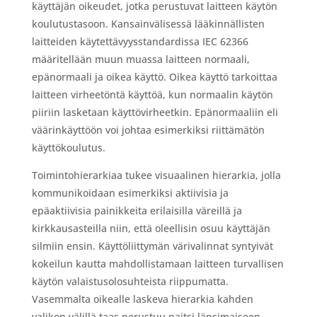
käyttäjän oikeudet, jotka perustuvat laitteen käytön
koulutustasoon. Kansainvälisessä lääkinnällisten
laitteiden käytettävyysstandardissa IEC 62366
määritellään muun muassa laitteen normaali,
epänormaali ja oikea käyttö. Oikea käyttö tarkoittaa
laitteen virheetöntä käyttöä, kun normaalin käytön
piiriin lasketaan käyttövirheetkin. Epänormaaliin eli
väärinkäyttöön voi johtaa esimerkiksi riittämätön
käyttökoulutus.
Toimintohierarkiaa tukee visuaalinen hierarkia, jolla
kommunikoidaan esimerkiksi aktiivisia ja
epäaktiivisia painikkeita erilaisilla väreillä ja
kirkkausasteilla niin, että oleellisin osuu käyttäjän
silmiin ensin. Käyttöliittymän värivalinnat syntyivät
kokeilun kautta mahdollistamaan laitteen turvallisen
käytön valaistusolosuhteista riippumatta.
Vasemmalta oikealle laskeva hierarkia kahden
valikon välillä taas perustuu paitsi länsimaiseen