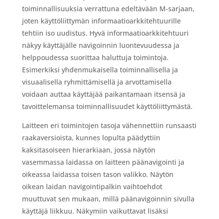
toiminnallisuuksia verrattuna edeltävään M-sarjaan,
joten käyttöliittymän informaatioarkkitehtuurille
tehtiin iso uudistus. Hyvä informaatioarkkitehtuuri
näkyy käyttäjälle navigoinnin luontevuudessa ja
helppoudessa suorittaa haluttuja toimintoja.
Esimerkiksi yhdenmukaisella toiminnallisella ja
visuaalisella ryhmittämisellä ja arvottamisella
voidaan auttaa käyttäjää paikantamaan itsensä ja
tavoittelemansa toiminnallisuudet käyttöliittymästä.
Laitteen eri toimintojen tasoja vähennettiin runsaasti
raakaversioista, kunnes lopulta päädyttiin
kaksitasoiseen hierarkiaan, jossa näytön
vasemmassa laidassa on laitteen päänavigointi ja
oikeassa laidassa toisen tason valikko. Näytön
oikean laidan navigointipalkin vaihtoehdot
muuttuvat sen mukaan, millä päänavigoinnin sivulla
käyttäjä liikkuu. Näkymiin vaikuttavat lisäksi