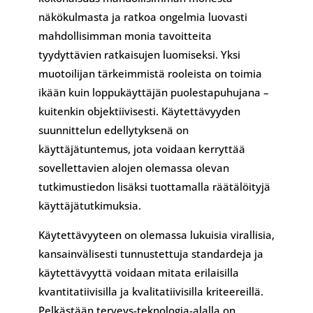
näkökulmasta ja ratkoa ongelmia luovasti
mahdollisimman monia tavoitteita
tyydyttävien ratkaisujen luomiseksi. Yksi
muotoilijan tärkeimmistä rooleista on toimia
ikään kuin loppukäyttäjän puolestapuhujana –
kuitenkin objektiivisesti. Käytettävyyden
suunnittelun edellytyksenä on
käyttäjätuntemus, jota voidaan kerryttää
sovellettavien alojen olemassa olevan
tutkimustiedon lisäksi tuottamalla räätälöityjä
käyttäjätutkimuksia.
Käytettävyyteen on olemassa lukuisia virallisia,
kansainvälisesti tunnustettuja standardeja ja
käytettävyyttä voidaan mitata erilaisilla
kvantitatiivisilla ja kvalitatiivisilla kriteereillä.
Pelkästään terveys-teknologia-alalla on