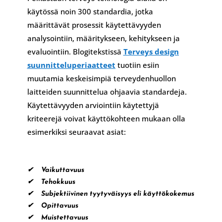
käytössä noin 300 standardia, jotka
määrittävät prosessit käytettävyyden
analysointiin, määritykseen, kehitykseen ja
evaluointiin. Blogitekstissä
Terveys design
suunnitteluperiaatteet
tuotiin esiin
muutamia keskeisimpiä terveydenhuollon
laitteiden suunnittelua ohjaavia standardeja.
Käytettävyyden arviointiin käytettyjä
kriteerejä voivat käyttökohteen mukaan olla
esimerkiksi seuraavat asiat:
✔ Vaikuttavuus
✔ Tehokkuus
✔ Subjektiivinen tyytyväisyys eli käyttökokemus
✔ Opittavuus
✔ Muistettavuus