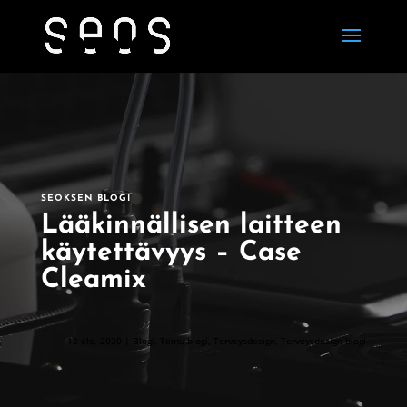
SEOKSEN BLOGI
Lääkinnällisen laitteen
käytettävyys – Case
Cleamix
12 elo, 2020
|
Blogi
,
Temu blogi
,
Terveysdesign
,
Terveysdesign blogi