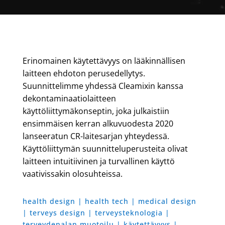
Erinomainen käytettävyys on lääkinnällisen
laitteen ehdoton perusedellytys.
Suunnittelimme yhdessä Cleamixin kanssa
dekontaminaatiolaitteen
käyttöliittymäkonseptin, joka julkaistiin
ensimmäisen kerran alkuvuodesta 2020
lanseeratun CR-laitesarjan yhteydessä.
Käyttöliittymän suunnitteluperusteita olivat
laitteen intuitiivinen ja turvallinen käyttö
vaativissakin olosuhteissa.
health design | health tech | medical design
| terveys design | terveysteknologia |
terveydenalan muotoilu | käytettävyys |