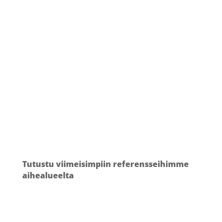
toisiinsa sidoksissa olevia
suunnitteluperiaatteita, jotka nousevat
jatkuvasti esille erilaisissa medikaalialan
suunnittelu- ja kehitysprojekteissa. Vaikka
esimerkit painottuvat teollisen muotoilun
puolelle, voidaan samoin periaatteita
hyödyntää kattavasti koko medikaali-alan
kentällä.
Tutustu viimeisimpiin referensseihimme
aihealueelta